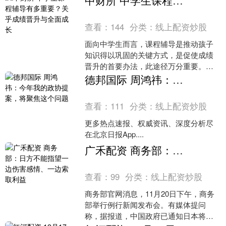
中财所 中学生课程辅导有多重要？关乎成绩晋升与全面成长
站....
查看：
144
分类：
线上配资炒股
面向中学生而言，课程辅导是推动孩子
知识得以巩固的关键方式，是促使成绩
晋升的首要办法，此途径万分重要。我
长时间投身于教育领域，做为像这样的
德邦国际 周鸿祎：今年我的政协提案，将聚焦这个问题
人我察觉，有效的辅导并不....
查看：
111
分类：
线上配资炒股
更多热点速报、权威资讯、深度分析尽
在北京日报App....
广禾配资 商务部：日方不能指望一边伤害感情、一边索取利益
查看：
99
分类：
线上配资炒股
商务部官网消息，11月20日下午，商务
部举行例行新闻发布会。有媒体提问
称，据报道，中国政府已通知日本将暂