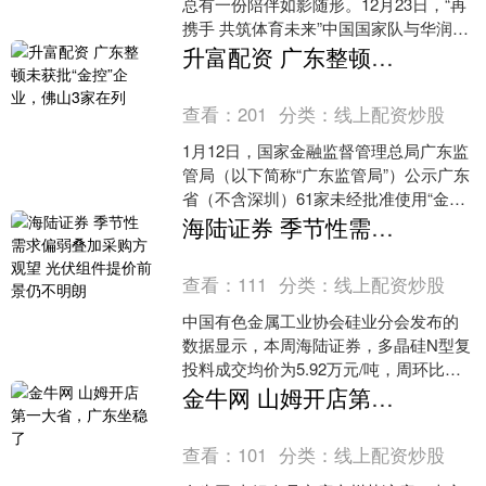
总有一份陪伴如影随形。12月23日，“再
携手 共筑体育未来”中国国家队与华润饮
料合作发布会在北京举行。 新的合作周
升富配资 广东整顿未获批“金控”企业，佛山3家在列
期，华润饮料....
查看：
201
分类：
线上配资炒股
1月12日，国家金融监督管理总局广东监
管局（以下简称“广东监管局”）公示广东
省（不含深圳）61家未经批准使用“金融
控股”“金融集团”等字样及名称中含有“金
海陆证券 季节性需求偏弱叠加采购方观望 光伏组件提价前景仍不明朗
控”字....
查看：
111
分类：
线上配资炒股
中国有色金属工业协会硅业分会发布的
数据显示，本周海陆证券，多晶硅N型复
投料成交均价为5.92万元/吨，周环比上
涨9.83%，N型颗粒硅成交均价为5.58万
金牛网 山姆开店第一大省，广东坐稳了
元/吨....
查看：
101
分类：
线上配资炒股