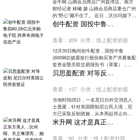
金牛网 山姆会员商店广州荔湾店。南方
财经记者 林曦 摄 山姆会员商店重仓广州
的“野心”藏不住了。 近日，沃尔玛旗下的
山姆会员商店在广州白云区的项目主体
创牛配资 国投中鲁拟60.26亿元并购电子院 跨界布局电子信息产业
结构顺利封....
查看：
209
分类：
线上配资炒股
12月30日晚间创牛配资，国投中鲁
(600962)披露发行股份购买资产并募集配
套资金暨关联交易报告书（草案），拟
通过发行股份方式以60.26亿元收购中国
贝思盈配资 对等反制 尼日尔对美国公民停发签证
电子工程....
查看：
137
分类：
线上配资炒股
当地时间25日，一名尼日尔外交消息人
士透露，针对美国限制尼公民入境，尼
方已采取反制措施，从本周起停止向美
国公民发放签证。这名消息人士表示，
米升网 这才是真正东方美人，比何睛、关之琳漂亮， 她气质高雅，仪表端庄
尼日尔“已全面永久停止....
查看：
90
分类：
线上配资炒股