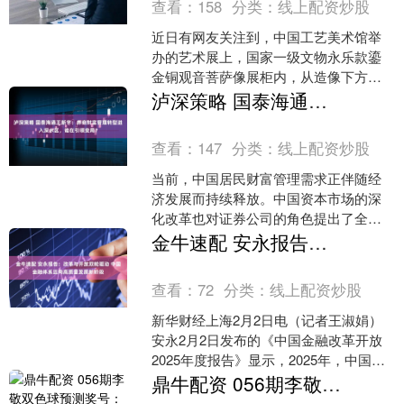
查看：
158
分类：
线上配资炒股
近日有网友关注到，中国工艺美术馆举
办的艺术展上，国家一级文物永乐款鎏
金铜观音菩萨像展柜内，从造像下方仰
观，观音裙摆、脚踝区域能清晰看见TCL
泸深策略 国泰海通王新宇：券商财富管理转型进入深水区，谁在引领变局？
字样。 参观者拍到永....
查看：
147
分类：
线上配资炒股
当前，中国居民财富管理需求正伴随经
济发展而持续释放。中国资本市场的深
化改革也对证券公司的角色提出了全新
要求，券商财富管理业务正经历从传统
金牛速配 安永报告：改革与开放双轮驱动 中国金融体系迈向高质量发展新阶段
通道服务向以资产配置和投....
查看：
72
分类：
线上配资炒股
新华财经上海2月2日电（记者王淑娟）
安永2月2日发布的《中国金融改革开放
2025年度报告》显示，2025年，中国金
融改革与对外开放“步稳蹄疾”，并且取得
鼎牛配资 056期李敬双色球预测奖号：首尾分析
了一系列....