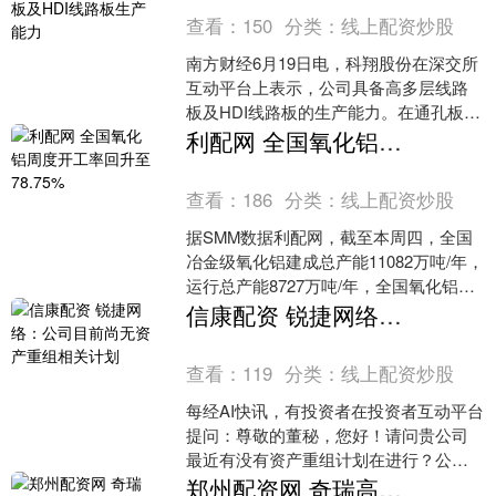
查看：
150
分类：
线上配资炒股
南方财经6月19日电，科翔股份在深交所
互动平台上表示，公司具备高多层线路
板及HDI线路板的生产能力。在通孔板领
域，公司具备42层高精密通孔板的生产
利配网 全国氧化铝周度开工率回升至78.75%
能力。在HDI....
查看：
186
分类：
线上配资炒股
据SMM数据利配网，截至本周四，全国
冶金级氧化铝建成总产能11082万吨/年，
运行总产能8727万吨/年，全国氧化铝周
度开工率较上周回升0.54个百分点至
信康配资 锐捷网络：公司目前尚无资产重组相关计划
78.....
查看：
119
分类：
线上配资炒股
每经AI快讯，有投资者在投资者互动平台
提问：尊敬的董秘，您好！请问贵公司
最近有没有资产重组计划在进行？公司
效益前景如何？ 锐捷网络
郑州配资网 奇瑞高管公开点评吉利新车 称是“烂车一台”！奇瑞：严肃处理 停止其一切工作！