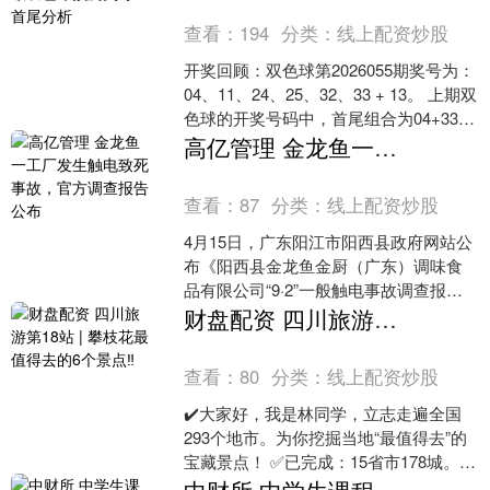
查看：
194
分类：
线上配资炒股
开奖回顾：双色球第2026055期奖号为：
04、11、24、25、32、33 + 13。 上期双
色球的开奖号码中，首尾组合为04+33，
跨度为29，质合比为1:....
高亿管理 金龙鱼一工厂发生触电致死事故，官方调查报告公布
查看：
87
分类：
线上配资炒股
4月15日，广东阳江市阳西县政府网站公
布《阳西县金龙鱼金厨（广东）调味食
品有限公司“9·2”一般触电事故调查报
告》。 2023年9月2日8时49分许，阳西
财盘配资 四川旅游第18站 | 攀枝花最值得去的6个景点‼️
县金龙....
查看：
80
分类：
线上配资炒股
✔️大家好，我是林同学，立志走遍全国
293个地市。为你挖掘当地“最值得去”的
宝藏景点！ ✅已完成：15省市178城。
✔️今天，开启四川21地市之旅——第18