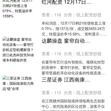
停从日本进口水产品，（同时有报道
红河配资 12月17日鹤21转债上涨075%，转股溢价率1558%
称，围绕恢复日本牛肉、大....
查看：
116
分类：
线上配资炒股
本站消息，12月17日鹤21转债收盘上涨
0.75%，报137元/张，成交额3453.24万
元，转股溢价率15.58%。 资料显示，鹤
21转债信用级别为“AA”，....
达麟操盘 窗帘自动化设备——窗帘打折机定型机哪家强？浙江屹杰科技凭50余项专利硬核作答
查看：
118
分类：
线上配资炒股
在窗帘布艺行业向智能化、规模化转型
的浪潮中，窗帘打折机、窗帘定型机、
窗帘竖裁机等自动化设备的性能直接决
定生产效率与产品品质。面对市场上五
三星证券 江西南康：国际陆港助力商品“链”全球
花八门的品牌，选择一家技....
查看：
113
分类：
线上配资炒股
在江西赣州国际陆港跨境电商生态创新
中心，依托陆港的区位优势，游客不仅