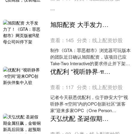
....
旭阳配资 大手发力了！《GTA：罪恶都市》网页版被R星母公司叫停下架
查看：
145
分类：
线上配资炒股
制作《GTA：罪恶都市》浏览器可玩版本
的团队近日确认旭阳配资，该项目已应
Take-Two Interactive的要求停止并下架。
该项目通过浏览器模拟的方式运....
优配利 “视听静界·π空间”迎来OPC创新伙伴集中入驻
查看：
117
分类：
线上配资炒股
记者今天获悉优配利，位于静安大宁“视
听静界·π空间”内的OPC创新社区“派客
家”迎来多家OPC（One Person
Company，一人公司））集中入驻。前
天弘忧配 圣诞假期金属狂飙，金银铜新高后回落，超预期经济数据打击降息预期，全球股市走低
沿....