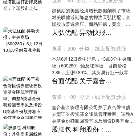
查看：
93
分类：
线上配资炒股
超预期的美国经济增长数据削弱了市场
对美联储近期降息的押注天弘忧配，全
球股市普遍承压。商品狂飙，黄金、白
银、铂金、伦铜创新高，麦价延续涨
天弘优配 异动快报：中央商场（600280）6月12日13点3分触及涨停板
势。 12月24日圣诞前夕....
查看：
200
分类：
线上配资炒股
本站6月12日盘中消息，13点3分中央商
场（600280）触及涨停板。目前价格
3.89，上涨9.89%。其所属行业一般零售
目前下跌。领涨股为中央商场。该股为
台面优配 关于嘉合磐恒债券型证券投资基金降低管理费率、调整A类基金份额赎回费率以及增设D类基金份额并相应修订基金合同和托管协议的公告
新零....
查看：
109
分类：
线上配资炒股
嘉合基金管理有限公司关于嘉合磐恒债
券型证券投资基金降低管理费率、调整A
类基金份额赎回费率以及增设D类基金份
额并相应修订基金合同和托管协议的公
股腰包 科翔股份：具备高多层线路板及HDI线路板生产能力
告为了更好地满足投资....