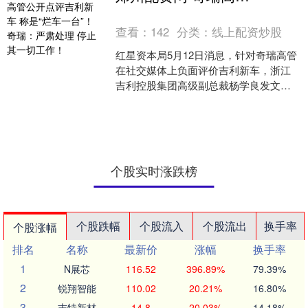
（301165.SZ）5月23....
查看：
142
分类：
线上配资炒股
红星资本局5月12日消息，针对奇瑞高管
在社交媒体上负面评价吉利新车，浙江
吉利控股集团高级副总裁杨学良发文回
应称，“已就个别员工言论引发的争议与
奇瑞高层沟通，奇瑞....
个股实时涨跌榜
个股跌幅
个股流入
个股流出
换手率
个股涨幅
排名
名称
最新价
涨幅
换手率
1
N展芯
116.52
396.89%
79.39%
2
锐翔智能
110.02
20.21%
16.80%
3
志特新材
14.8
20.03%
14.18%