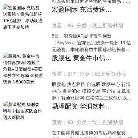
可以买到来自世界各地的平价商品，还
可以将本地商品快捷地销往世界各地。
宏盈国际 充话费送眼镜？雷鸟创新获10亿融资，移动联通旗下基金加持
截至目前，江西赣州国际陆....
查看：
85
分类：
线上配资炒股
5日，消费级AR品牌雷鸟创新
（RayNeo）宣布已完成新一轮超 10 亿
元融资。本轮融资由中国移动链长基金
与中信金石（旗下茅台金石、金石成长
股腰包 黄金牛市信仰再加码! 格陵兰危机+日债崩盘+美联储独立性危局 金价蓄势奔向5000美元
等基金）领投宏盈国际....
查看：
217
分类：
线上配资炒股
股腰包 热点栏目 自选股 数据中心 行情
中心 资金流向 模拟交易 客户端 文章来
源：智通财经网 在格陵兰主权危机以及
日本政府长期限债券价格上演大崩盘、
鼎泽配资 华润饮料与中国国家队合作迈入新阶段
美联储货币....
查看：
93
分类：
线上配资炒股
在中国体育健儿拼搏的背后鼎泽配资，