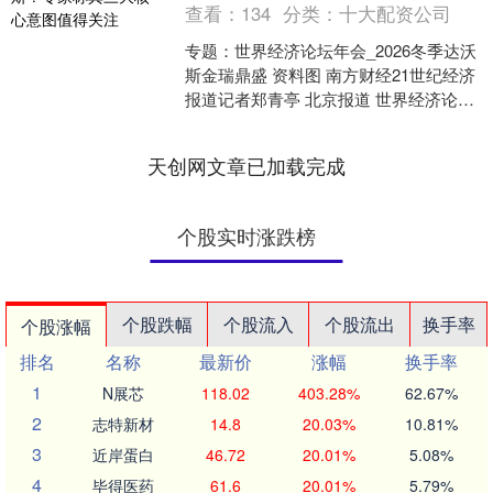
查看：
134
分类：
十大配资公司
专题：世界经济论坛年会_2026冬季达沃
斯金瑞鼎盛 资料图 南方财经21世纪经济
报道记者郑青亭 北京报道 世界经济论坛
2026年年会于1月19日至23日在瑞士达....
天创网文章已加载完成
个股实时涨跌榜
个股跌幅
个股流入
个股流出
换手率
个股涨幅
排名
名称
最新价
涨幅
换手率
1
N展芯
118.02
403.28%
62.67%
2
志特新材
14.8
20.03%
10.81%
3
近岸蛋白
46.72
20.01%
5.08%
4
毕得医药
61.6
20.01%
5.79%