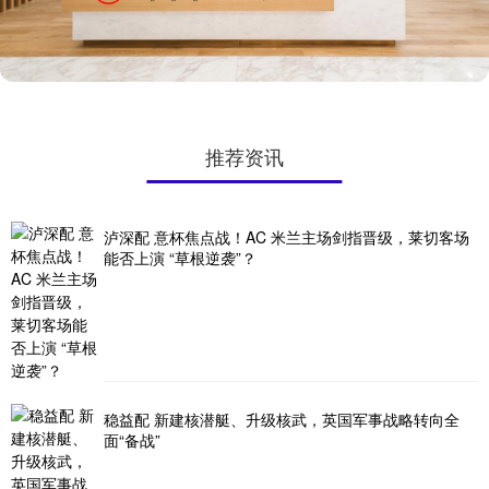
推荐资讯
泸深配 意杯焦点战！AC 米兰主场剑指晋级，莱切客场
能否上演 “草根逆袭”？
稳益配 新建核潜艇、升级核武，英国军事战略转向全
面“备战”