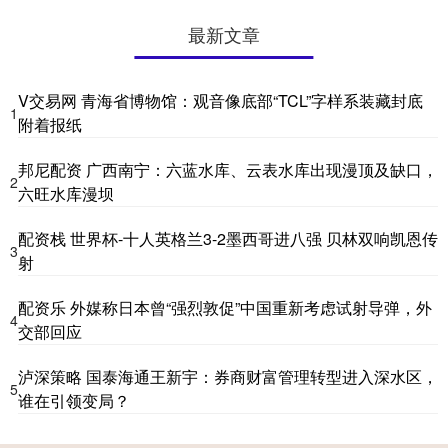
最新文章
V交易网 青海省博物馆：观音像底部“TCL”字样系装藏封底
1
附着报纸
邦尼配资 广西南宁：六蓝水库、云表水库出现漫顶及缺口，
2
六旺水库漫坝
配资栈 世界杯-十人英格兰3-2墨西哥进八强 贝林双响凯恩传
3
射
配资乐 外媒称日本曾“强烈敦促”中国重新考虑试射导弹，外
4
交部回应
泸深策略 国泰海通王新宇：券商财富管理转型进入深水区，
5
谁在引领变局？